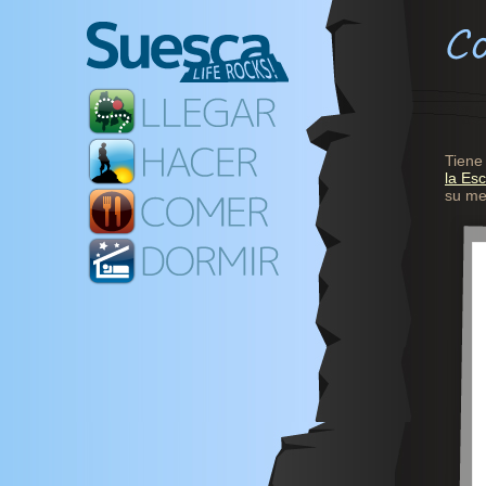
Tiene
la Es
su me